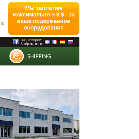
Мы заплатим
максимально $ $ $ - за
ваше подержанное
по
оборудование
Мы говорим:
Выбрать язык: