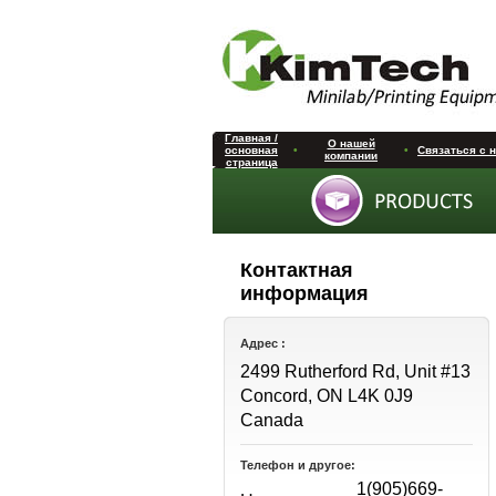
Главная /
О нашей
основная
•
•
Связаться с 
компании
страница
Контактная
информация
Адрес :
2499 Rutherford Rd, Unit #13
Concord, ON L4K 0J9
Canada
Телефон и другое:
1(905)669-