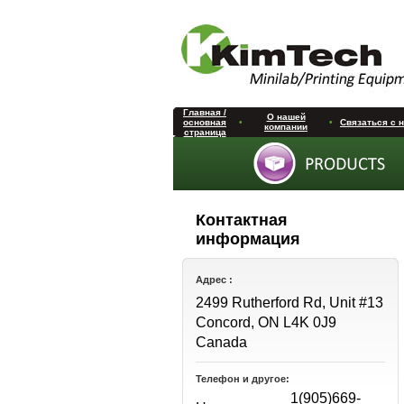
Главная /
О нашей
основная
•
•
Связаться с 
компании
страница
Контактная
информация
Адрес :
2499 Rutherford Rd, Unit #13
Concord, ON L4K 0J9
Canada
Телефон и другое:
1(905)669-