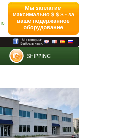
Мы заплатим
максимально $ $ $ - за
ваше подержанное
по
оборудование
Мы говорим:
Выбрать язык: