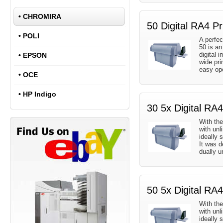
•
CHROMIRA
50 Digital RA4 Pr
•
POLI
A perfec
50 is an
digital 
•
EPSON
wide prin
easy ope
•
OCE
•
HP Indigo
30 5x Digital RA4
With the
with unl
ideally
It was 
dually u
50 5x Digital RA4
With the
with unl
ideally