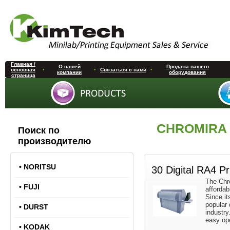
Главная /
О нашей
Продажа вашего
основная
•
•
Связаться с нами
•
компании
оборудования
страница
CHROMIRA
Поиск по
производителю
•
NORITSU
30 Digital RA4 Pr
The Chro
•
FUJI
affordab
Since it
popular 
•
DURST
industry.
easy ope
•
KODAK